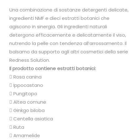
u
c
Una combinazione di sostanze detergenti delicate,
c
ingredienti NMF e dieci estratti botanici che
a
agiscono in sinergia. Gli ingredienti naturali
r
detergono efficacemente e delicatamente il viso,
e
nutrendo la pelle con tendenza all’arrossamento. Il
i
balsamo da supporto agli altri cosmetici della serie
l
Redness Solution.
v
Il prodotto contiene estratti botanici:
i
 Rosa canina
s
 Ippocastano
o
 Pungitopo
p
 Altea comune
e
 Ginkgo biloba
r
 Centella asiatica
p
 Ruta
e
 Amamelide