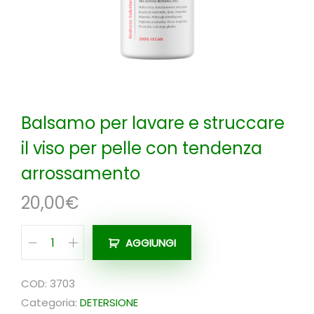
n
Balsamo per lavare e struccare
il viso per pelle con tendenza
arrossamento
20,00
€
AGGIUNGI
B
a
COD:
3703
l
Categoria:
DETERSIONE
s