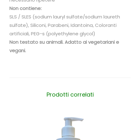
o
Non contiene:
s
SLS / SLES (sodium lauryl sulfate/sodium laureth
s
sulfate), Siliconi, Parabeni, Idantoina, Coloranti
a
artificiali, PEG-s (polyethylene glycol)
m
Non testato su animali. Adatto ai vegetariani e
e
vegani.
n
t
o
q
u
Prodotti correlati
a
n
t
i
t