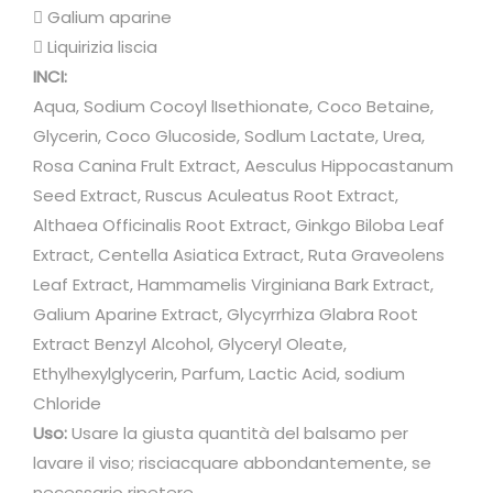
l
 Galium aparine
l
 Liquirizia liscia
e
INCI:
c
Aqua, Sodium Cocoyl lIsethionate, Coco Betaine,
o
Glycerin, Coco Glucoside, Sodlum Lactate, Urea,
n
Rosa Canina Frult Extract, Aesculus Hippocastanum
t
Seed Extract, Ruscus Aculeatus Root Extract,
e
Althaea Officinalis Root Extract, Ginkgo Biloba Leaf
n
Extract, Centella Asiatica Extract, Ruta Graveolens
d
Leaf Extract, Hammamelis Virginiana Bark Extract,
e
Galium Aparine Extract, Glycyrrhiza Glabra Root
n
Extract Benzyl Alcohol, Glyceryl Oleate,
z
Ethylhexylglycerin, Parfum, Lactic Acid, sodium
a
Chloride
a
Uso:
Usare la giusta quantità del balsamo per
r
lavare il viso; risciacquare abbondantemente, se
r
necessario ripetere