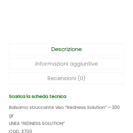
a
m
o
p
e
r
Descrizione
l
a
Informazioni aggiuntive
v
a
Recensioni (0)
r
e
Scarica la scheda tecnica
e
Balsamo struccante viso “Redness Solution” – 200
s
gr
t
LINEA “REDNESS SOLUTION”
r
COD. 3703