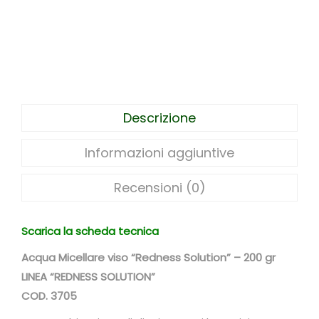
a
m
i
c
e
l
Descrizione
l
a
Informazioni aggiuntive
r
e
Recensioni (0)
p
e
Scarica la scheda tecnica
r
Acqua Micellare viso “Redness Solution” – 200 gr
p
LINEA “REDNESS SOLUTION”
e
COD. 3705
l