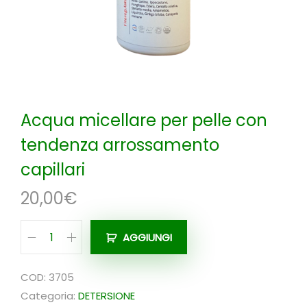
n
Acqua micellare per pelle con
tendenza arrossamento
capillari
20,00
€
AGGIUNGI
A
c
COD:
3705
q
Categoria:
DETERSIONE
u