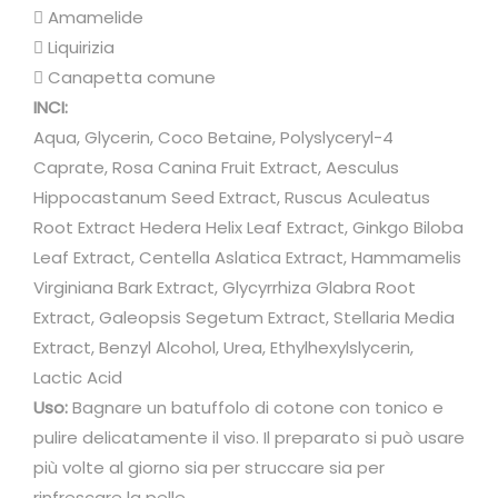
s
 Amamelide
s
 Liquirizia
a
 Canapetta comune
m
INCI:
e
Aqua, Glycerin, Coco Betaine, Polyslyceryl-4
n
Caprate, Rosa Canina Fruit Extract, Aesculus
t
Hippocastanum Seed Extract, Ruscus Aculeatus
o
Root Extract Hedera Helix Leaf Extract, Ginkgo Biloba
c
Leaf Extract, Centella Aslatica Extract, Hammamelis
a
Virginiana Bark Extract, Glycyrrhiza Glabra Root
p
Extract, Galeopsis Segetum Extract, Stellaria Media
i
Extract, Benzyl Alcohol, Urea, Ethylhexylslycerin,
l
Lactic Acid
l
Uso:
Bagnare un batuffolo di cotone con tonico e
a
pulire delicatamente il viso. Il preparato si può usare
r
più volte al giorno sia per struccare sia per
i
rinfrescare la pelle