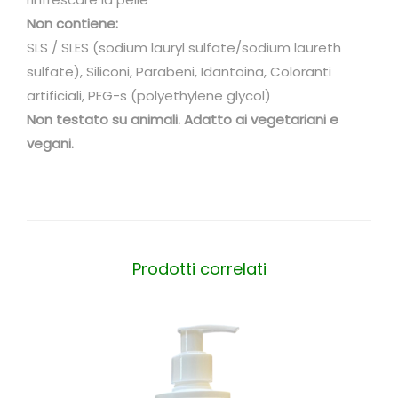
q
Non contiene:
u
SLS / SLES (sodium lauryl sulfate/sodium laureth
a
sulfate), Siliconi, Parabeni, Idantoina, Coloranti
n
artificiali, PEG-s (polyethylene glycol)
t
Non testato su animali. Adatto ai vegetariani e
i
vegani.
t
à
Prodotti correlati