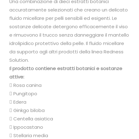
l
Una combinazione di dieci estratti botanici
e
accuratamente selezionati che creano un delicato
c
fluido micellare per pelli sensibili ed esigenti. Le
o
sostanze delicate detergono efficacemente il viso
n
e rimuovono il trucco senza danneggiare il mantello
t
idrolipidico protettivo della pelle. Il fluido micellare
e
da supporto agli altri prodotti della linea Redness
n
Solution.
d
I
l prodotto contiene estratti botanici e sostanze
e
attive:
n
 Rosa canina
z
 Pungitopo
a
 Edera
a
 Ginkgo biloba
r
 Centella asiatica
r
 Ippocastano
o
 Stellaria media