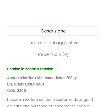
M
i
c
e
l
Descrizione
l
a
Informazioni aggiuntive
r
e
Recensioni (0)
"
S
Scarica la scheda tecnica
k
Acqua micellare Skin Essentials – 200 gr
i
LINEA SKIN ESSENTIALS
n
COD. 3305
E
s
L’acqua micellare contiene sostanze detergenti
s
delicate che puliscono efficacemente il viso e