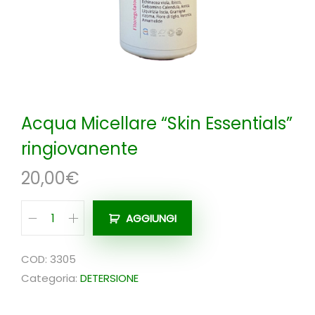
n
Acqua Micellare “Skin Essentials”
ringiovanente
20,00
€
AGGIUNGI
A
c
COD:
3305
q
Categoria:
DETERSIONE
u
a