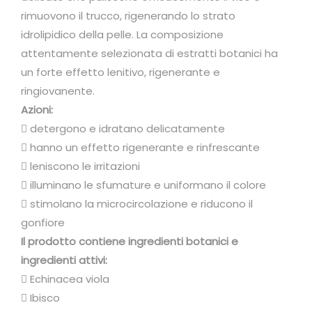
e
rimuovono il trucco, rigenerando lo strato
n
idrolipidico della pelle. La composizione
t
attentamente selezionata di estratti botanici ha
i
un forte effetto lenitivo, rigenerante e
a
ringiovanente.
l
Azioni:
s
 detergono e idratano delicatamente
"
 hanno un effetto rigenerante e rinfrescante
r
 leniscono le irritazioni
i
 illuminano le sfumature e uniformano il colore
n
 stimolano la microcircolazione e riducono il
g
gonfiore
i
Il prodotto contiene ingredienti botanici e
o
ingredienti attivi:
v
 Echinacea viola
a
 Ibisco