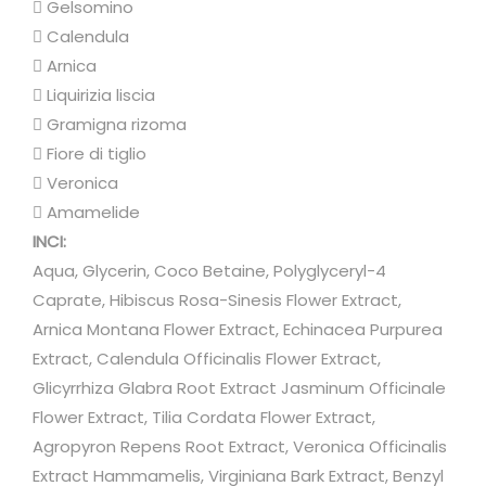
n
 Gelsomino
e
 Calendula
n
 Arnica
t
 Liquirizia liscia
e
 Gramigna rizoma
q
 Fiore di tiglio
u
 Veronica
a
 Amamelide
n
INCI:
t
Aqua, Glycerin, Coco Betaine, Polyglyceryl-4
i
Caprate, Hibiscus Rosa-Sinesis Flower Extract,
t
Arnica Montana Flower Extract, Echinacea Purpurea
à
Extract, Calendula Officinalis Flower Extract,
Glicyrrhiza Glabra Root Extract Jasminum Officinale
Flower Extract, Tilia Cordata Flower Extract,
Agropyron Repens Root Extract, Veronica Officinalis
Extract Hammamelis, Virginiana Bark Extract, Benzyl