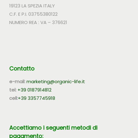
19123 LA SPEZIA ITALY
C.F. E P.I. 03755380122
NUMERO REA : VA – 376621
Contatto
e-mail:
marketing@organic-life.it
tel:
+39 0187914812
cell:
+39 3357745918
Accettiamo i seguenti metodi di
pagamento: