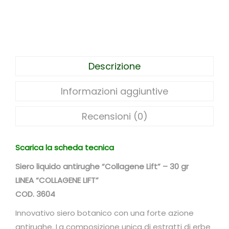
l
i
q
u
i
Descrizione
d
o
Informazioni aggiuntive
a
n
Recensioni (0)
t
i
Scarica la scheda tecnica
r
Siero liquido antirughe “Collagene Lift” – 30 gr
u
LINEA “COLLAGENE LIFT”
g
COD. 3604
h
e
Innovativo siero botanico con una forte azione
"
antirughe. La composizione unica di estratti di erbe