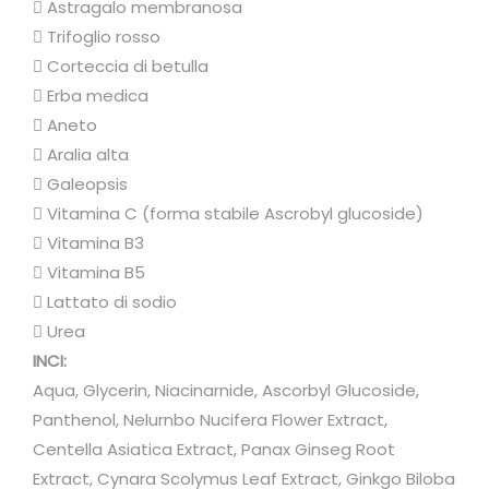
n
 Astragalo membranosa
t
 Trifoglio rosso
i
 Corteccia di betulla
t
 Erba medica
à
 Aneto
 Aralia alta
 Galeopsis
 Vitamina C (forma stabile Ascrobyl glucoside)
 Vitamina B3
 Vitamina B5
 Lattato di sodio
 Urea
INCI:
Aqua, Glycerin, Niacinarnide, Ascorbyl Glucoside,
Panthenol, Nelurnbo Nucifera Flower Extract,
Centella Asiatica Extract, Panax Ginseg Root
Extract, Cynara Scolymus Leaf Extract, Ginkgo Biloba