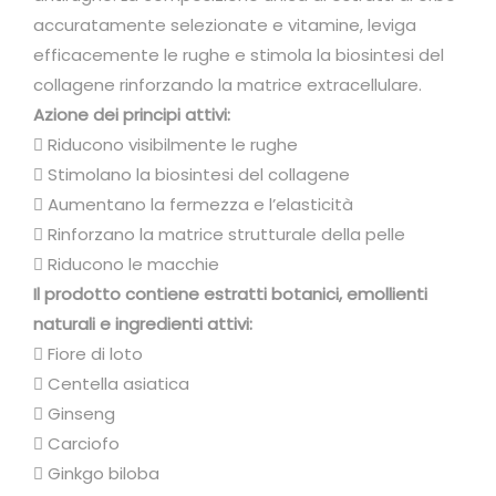
C
accuratamente selezionate e vitamine, leviga
o
efficacemente le rughe e stimola la biosintesi del
l
collagene rinforzando la matrice extracellulare.
l
Azione dei principi attivi:
a
 Riducono visibilmente le rughe
g
 Stimolano la biosintesi del collagene
e
 Aumentano la fermezza e l’elasticità
n
 Rinforzano la matrice strutturale della pelle
L
 Riducono le macchie
i
Il prodotto contiene estratti botanici, emollienti
f
naturali e ingredienti attivi:
t
 Fiore di loto
"
 Centella asiatica
q
 Ginseng
u
 Carciofo
a
 Ginkgo biloba