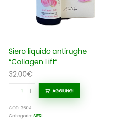
n
Siero liquido antirughe
“Collagen Lift”
32,00
€
AGGIUNGI
S
i
COD:
3604
e
Categoria:
SIERI
r
o