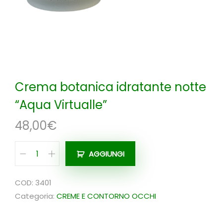
n
Crema botanica idratante notte
“Aqua Virtualle”
48,00
€
AGGIUNGI
C
r
COD:
3401
e
Categoria:
CREME E CONTORNO OCCHI
m
a