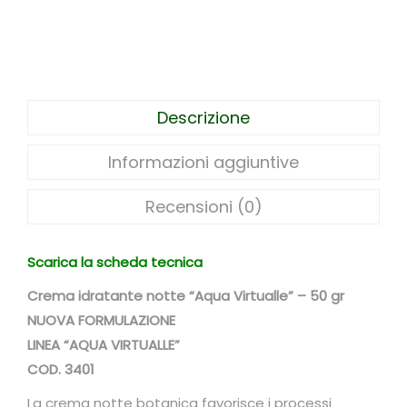
b
o
t
a
n
Descrizione
i
c
Informazioni aggiuntive
a
i
Recensioni (0)
d
r
Scarica la scheda tecnica
a
Crema idratante notte “Aqua Virtualle” – 50 gr
t
NUOVA FORMULAZIONE
a
LINEA “AQUA VIRTUALLE”
n
COD. 3401
t
e
La crema notte botanica favorisce i processi