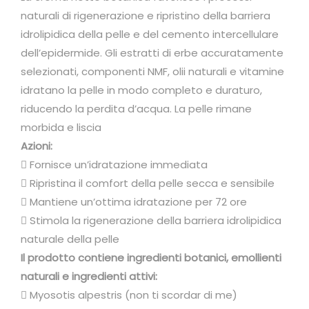
n
naturali di rigenerazione e ripristino della barriera
o
idrolipidica della pelle e del cemento intercellulare
t
dell’epidermide. Gli estratti di erbe accuratamente
t
selezionati, componenti NMF, olii naturali e vitamine
e
idratano la pelle in modo completo e duraturo,
"
riducendo la perdita d’acqua. La pelle rimane
A
morbida e liscia
q
Azioni:
u
 Fornisce un’idratazione immediata
a
 Ripristina il comfort della pelle secca e sensibile
V
 Mantiene un’ottima idratazione per 72 ore
i
 Stimola la rigenerazione della barriera idrolipidica
r
naturale della pelle
t
Il prodotto contiene ingredienti botanici, emollienti
u
naturali e ingredienti attivi:
a
 Myosotis alpestris (non ti scordar di me)