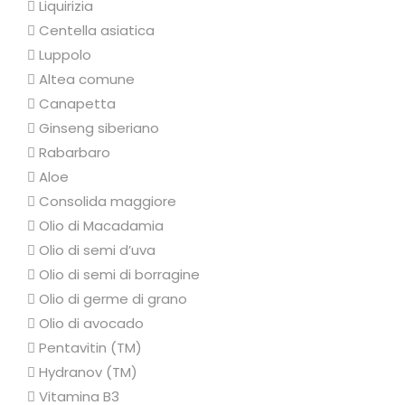
l
 Liquirizia
l
 Centella asiatica
e
 Luppolo
"
 Altea comune
q
 Canapetta
u
 Ginseng siberiano
a
 Rabarbaro
n
 Aloe
t
 Consolida maggiore
i
 Olio di Macadamia
t
 Olio di semi d’uva
à
 Olio di semi di borragine
 Olio di germe di grano
 Olio di avocado
 Pentavitin (TM)
 Hydranov (TM)
 Vitamina B3