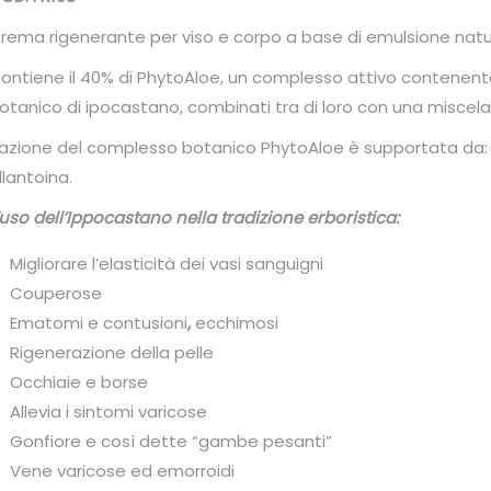
rema rigenerante per viso e corpo a base di emulsione naturale 
ontiene il 40% di PhytoAloe, un complesso attivo contenent
otanico di ipocastano, combinati tra di loro con una miscela 
’azione del complesso botanico PhytoAloe è supportata da: 
llantoina.
’uso dell’Ippocastano nella tradizione erboristica:
Migliorare l’elasticità dei vasi sanguigni
Couperose
Ematomi e contusioni
,
ecchimosi
Rigenerazione della pelle
Occhiaie e borse
Allevia i sintomi varicose
Gonfiore e così dette “gambe pesanti”
Vene varicose ed emorroidi