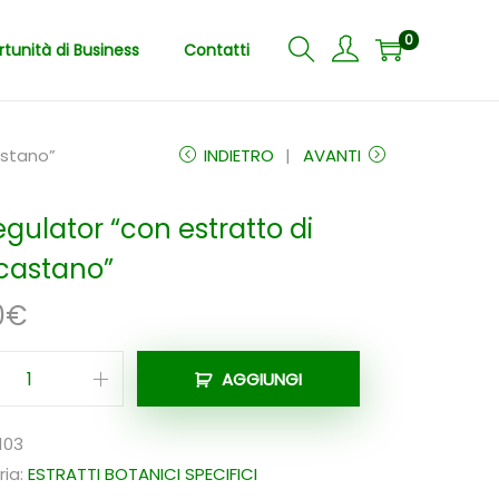
0
tunità di Business
Contatti
astano”
INDIETRO
AVANTI
egulator “con estratto di
castano”
0
€
AGGIUNGI
F
i
103
t
ia:
ESTRATTI BOTANICI SPECIFICI
o