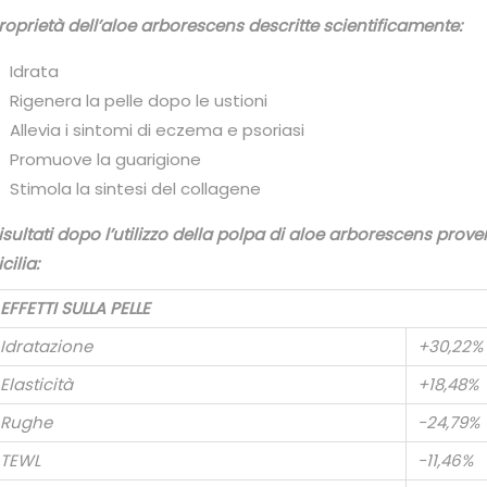
roprietà dell’aloe arborescens descritte scientificamente:
Idrata
Rigenera la pelle dopo le ustioni
Allevia i sintomi di eczema e psoriasi
Promuove la guarigione
Stimola la sintesi del collagene
isultati dopo l’utilizzo della polpa di aloe arborescens prov
icilia:
EFFETTI SULLA PELLE
Idratazione
+30,22%
Elasticità
+18,48%
Rughe
-24,79%
TEWL
-11,46%