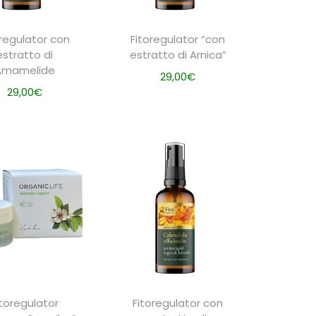
oregulator con
Fitoregulator “con
estratto di
estratto di Arnica”
Amamelide
29,00
€
29,00
€
AGGIUNGI
AGGIUNGI
itoregulator
Fitoregulator con