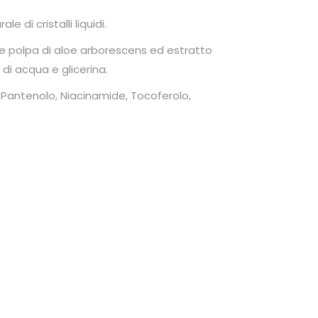
a
di cristalli liquidi.
t
e polpa di aloe arborescens ed estratto
t
di acqua e glicerina.
o
d
Pantenolo, Niacinamide, Tocoferolo,
i
I
p
p
o
c
a
s
t
a
n