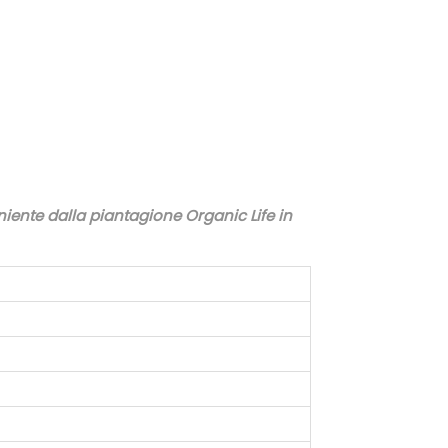
o
"
q
u
a
n
t
i
eniente dalla piantagione Organic Life in
t
à