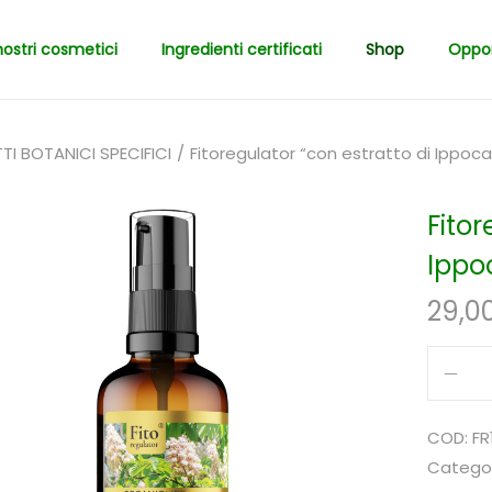
 nostri cosmetici
Ingredienti certificati
Shop
Oppor
TI BOTANICI SPECIFICI
/
Fitoregulator “con estratto di Ippoc
Fitor
Ippo
29,0
COD:
FR
Categor