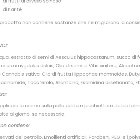
di frutti di olivello spinoso
di Karité
l prodotto non contiene sostanze che ne migliorano la consi
NCI:
qua, estratto di semi di Aesculus hippocastanum, succo di fog
runus amygdalus dulcis, Olio di semi di Vitis vinifera, Alcool c
i Cannabis sativa, Olio di frutta Hippophae rhamnoides, But
iacinamide, Tocoferolo, Allantoina, Esamidina diisetionato, Etil
so:
pplicare la crema sulla pelle pulita e picchiettare delicatame
olte al giorno, se necessario.
on contiene:
erivati ​​del petrolio, Emollienti artificiali, Parabeni, PEG-s (