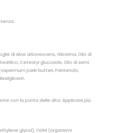
stenza.
lie di Aloe arborescens, Glicerina, Olio di
etearilico, Cetearyl glucoside, Olio di semi
yrospermum parki butteri, Pantenolo,
esilglicerin
nte con la punta delle dita. Applicare più
polyethylene glycol), OGM (organismi