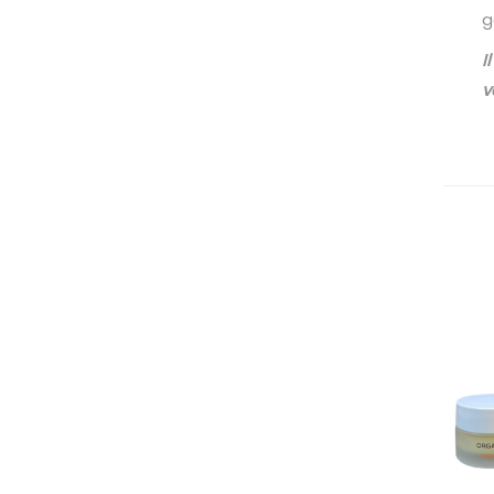
g
I
v