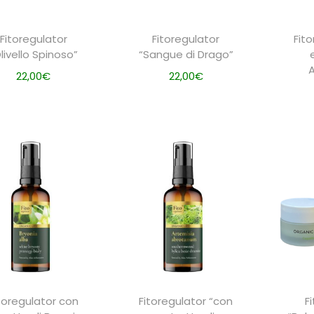
Fitoregulator
Fitoregulator
Fit
livello Spinoso”
“Sangue di Drago”
22,00
€
22,00
€
AGGIUNGI
AGGIUNGI
toregulator con
Fitoregulator “con
F