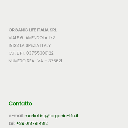
n
ORGANIC LIFE ITALIA SRL
VIALE G. AMENDOLA 172
19123 LA SPEZIA ITALY
C.F. E P.I. 03755380122
NUMERO REA : VA – 376621
Contatto
e-mail:
marketing@organic-life.it
tel:
+39 0187914812