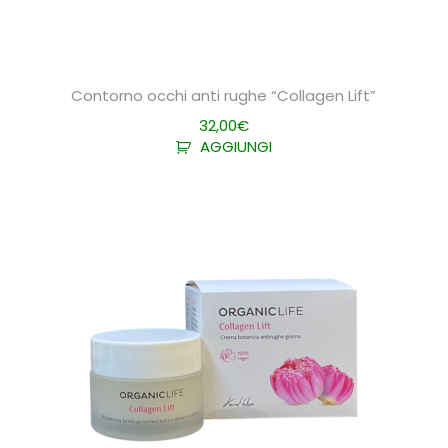
n
Contorno occhi anti rughe “Collagen Lift”
32,00
€
AGGIUNGI